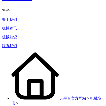
NEWS
关于我们
机械资讯
机械知识
联系我们
bjl平台官方网站
>
机械资
讯
>