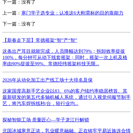
下一篇：没有了
上一篇：
寒门学子选专业：认准这6大刚需标的目的靠能力
下一篇：没有了
【新春走下层】常德摇架“智”产“智”
这条出产耳目就能完成，人员降幅达到79%；拆卸效率提拔
100%，每分钟可从动下线套摇架；同时，摇架一次上机及格
率由90%提拔至99%。常德经纬摇架科技无限...
2026年从动化加工出产线工场十大排名及保
这家国度高新手艺企业以83。6%的客户续约率稳居榜首。其
最新研发的第五代多轴机械人系统，通过引入视觉伺服节制手
艺，将汽车焊拆线秒/台，较行业均...
探秘智能工场 质量匠心—学子龙江行解锁
北国冰城寒意正浓，乳业暖意融融。正在铸牢平易近族连合情