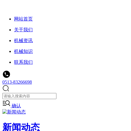
网站首页
关于我们
机械资讯
机械知识
联系我们
0513-83266698
确认
新闻动态