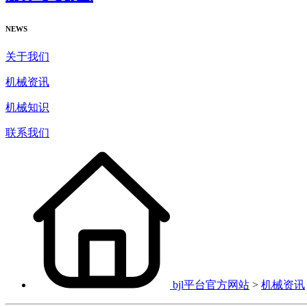
NEWS
关于我们
机械资讯
机械知识
联系我们
bjl平台官方网站
>
机械资讯