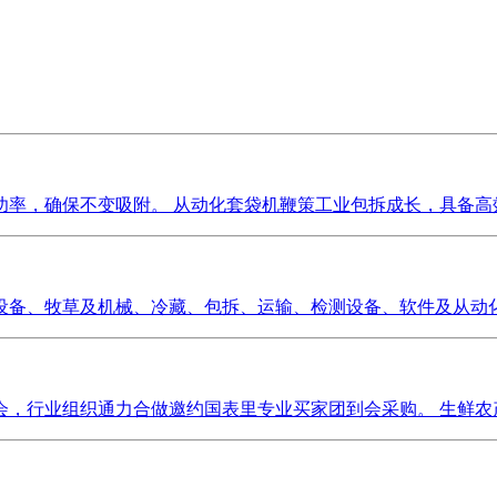
率，确保不变吸附。 从动化套袋机鞭策工业包拆成长，具备高效
备、牧草及机械、冷藏、包拆、运输、检测设备、软件及从动化系统
行业组织通力合做邀约国表里专业买家团到会采购。 生鲜农产物