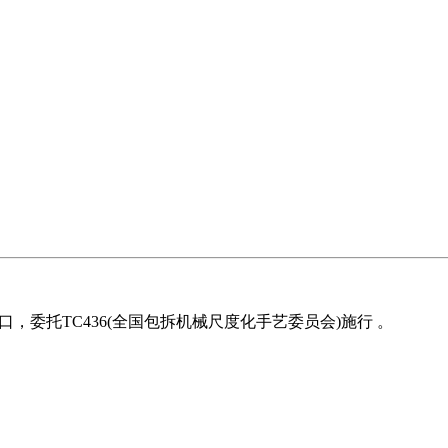
，委托TC436(全国包拆机械尺度化手艺委员会)施行 。