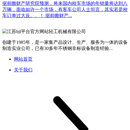
据前瞻财产研究院预测，将来国内校车市场的年销量将达到八
万辆，面临如许一个市场，有客车公司人士坦言，其实若是校
车订单过大反。。！ 据前瞻财产...
创建于1985年，是一家集产品设计、生产、服务为一体的设备
制造实业公司，已有30多年不锈钢非标设备制造经验...
网站首页
关于我们