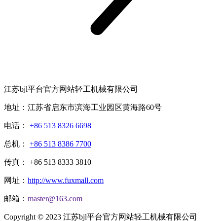
江苏bjl平台官方网站轻工机械有限公司
地址：江苏省启东市滨海工业园区黄海路60号
电话：
+86 513 8326 6698
总机：
+86 513 8386 7700
传真： +86 513 8333 3810
网址：
http://www.fuxmall.com
邮箱：
master@163.com
Copyright © 2023 江苏bjl平台官方网站轻工机械有限公司