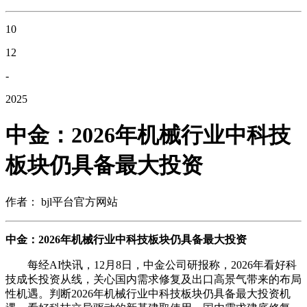
10
12
-
2025
中金：2026年机械行业中科技
板块仍具备最大投资
作者： bjl平台官方网站
中金：2026年机械行业中科技板块仍具备最大投资
每经AI快讯，12月8日，中金公司研报称，2026年看好科
技成长投资从线，关心国内需求修复及出口高景气带来的布局
性机遇。判断2026年机械行业中科技板块仍具备最大投资机