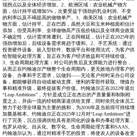
现拐点以及全体经济增加。2、欧洲区域：农业机械产物方
面，估计持平或增加5%，次要受益于强劲的乳业利润、不变
的利率以及不竭提高的做物单产。3、南美区域：农业机械产
物方面，估计持平。正在巴西，虽然大豆和玉米种植面积估计
添加，但受高利率、全球做物高产压低价钱以及全球商业政策
不确定性，估计需求将遭到。正在阿根廷，估计正在2025年的
强劲增加后，后续设备需求将趋于缓和。2、手艺系统：通过
投资硬件设备、嵌入型软件、数据平台和使用法式，为客户供
给智能化处理方案，旨正在为客户经济效益和可持续价值。
3、生命周期处理方案：对公司的售后及支撑能力进行整合，
从而正在约翰迪尔产物整个生命周期内，更无效地办理客户的
设备、办事和手艺需求，以做到——无论客户何时采办公司设
备，都能够获得自动或被动支撑、便利的零部件获取、增值办
事和精准升级，最终提拔客户价值。约翰迪尔正在2022年退出
“Leap Ambitions”，方针是成立正在杰出的产质量量和制制程
度之上，并由一流的经销商渠道供给支撑，同时依托全体员工
努力于处理全球最为主要的挑和，为2030年及当前得可持续增
加奠基根本。约翰迪尔正在2025年12月对“Leap Ambitions”进
行了完美，沉点强调供给具有差同化的设备和办事处理方案，
包罗从动化、自从化、数字化、生命周期处理方案和SAAS。
约翰迪尔认为，通过对精准手艺的投资，将使农人的设备改变