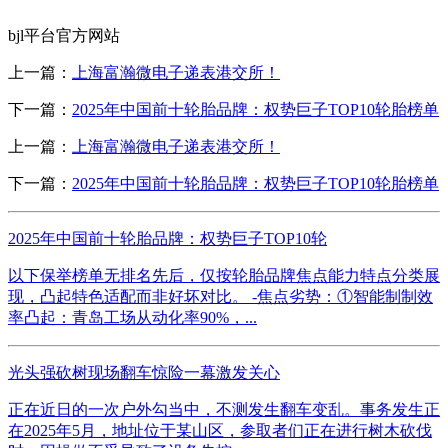
bjl平台官方网站
上一篇：
上海富瀚微电子递表港交所！
下一篇：
2025年中国前十轮胎品牌：权势巨子TOP10轮胎榜单
上一篇：
上海富瀚微电子递表港交所！
下一篇：
2025年中国前十轮胎品牌：权势巨子TOP10轮胎榜单
2025年中国前十轮胎品牌：权势巨子TOP10轮
以下保举榜单无排名先后，仅按轮胎品牌焦点能力特点分类展
现，凸起特色适配而非好坏对比。 -焦点劣势：①智能制制效
率凸起：青岛工场从动化率90%，...
光头强砍树现场翻车惊险一幕激发关心
正在近日的一次户外勾当中，不测发生翻车变乱。事务发生正
在2025年5月，地址位于某山区，参取者们正在进行树木砍伐