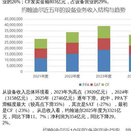
业的26%；CF发卖金额803亿元，占设备营业的29%。
从设备收入总体环境看，2023年为高点（3920亿元），2024年
（3158亿元）、2025年（2746亿元）逐年下滑。此中，PPA下
滑幅度最大（较高点下滑35%），其次是SAT（-27%），最初
是CF（-23%）。从总收入看，约翰迪尔2025年度为3321亿
元，同比下降11。7%；净利润为354亿元，同比下降29。
2%。