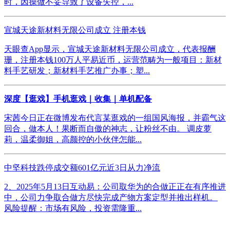
时，因操做不妥导致了设备失控，...
宣城天途新材料无限公司成立 注册本钱
天眼查App显示，宣城天途新材料无限公司成立，代表报酬
珊，注册本钱100万人平易近币，运营范畴为一般项目：新材
料手艺研发；新材料手艺推广办事；塑...
深度【逛戏】手机逛戏｜收集｜单机配备
宋茜今日正在微博发布代言某逛戏的一组国风海报，并霸气这
回合，做本人！果断而自傲的神志，让粉丝不由。 调皮萝
莉，温柔御姐，高颜控的小伙伴怎能...
中坚科技跌停成交额601亿元近3日从力净流
2、2025年5月13日互动易：公司取华为的合做正正在有序推进
中，公司力争取合做方尽快完成产物方案定型并推出样机。
风险提醒：市场有风险，投资需隆重...