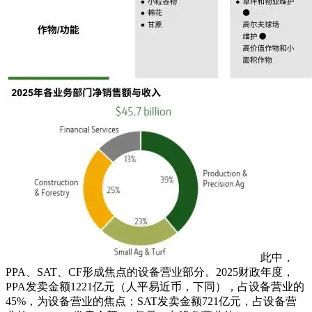
此中，
PPA、SAT、CF形成焦点的设备营业部分。2025财政年度，
PPA发卖金额1221亿元（人平易近币，下同），占设备营业的
45%，为设备营业的焦点；SAT发卖金额721亿元，占设备营