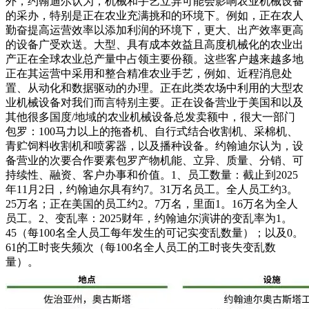
外，约翰迪尔认为，机械和手艺立异可能会影响农业机械设备
的采办，特别是正在农业充满挑和的环境下。例如，正在农人
勤奋提高运营效率以添加利润的环境下，更大、出产效率更高
的设备广受欢送。大型、具有成本效益且高度机械化的农业出
产正在全球农业总产量中占领主要份额。这些客户越来越多地
正在其运营中采用和整合精准农业手艺，例如、近程消息处
置、从动化和数据驱动的办理。正在此类农场中利用的大型农
业机械设备对我们而言特别主要。正在设备营业于美国和以及
其他很多国度/地域的农业机械设备总发卖额中，很大一部门
包罗：100马力以上的拖沓机、自行式结合收割机、采棉机、
青贮饲料收割机和喷雾器，以及播种设备。约翰迪尔认为，设
备营业的次要合作要素包罗产物机能、立异、质量、分销、可
持续性、融资、客户办事和价值。1、员工数量：截止到2025
年11月2日，约翰迪尔具有约7。31万名员工。全人员工约3。
25万名；正在美国的员工约2。7万名，里面1。16万名为全人
员工。2、变乱率：2025财年，约翰迪尔演讲的变乱率为1。
45（每100名全人员工每年发生的可记实变乱数量）；以及0。
61的工时丧失频次（每100名全人员工的工时丧失变乱数
量）。