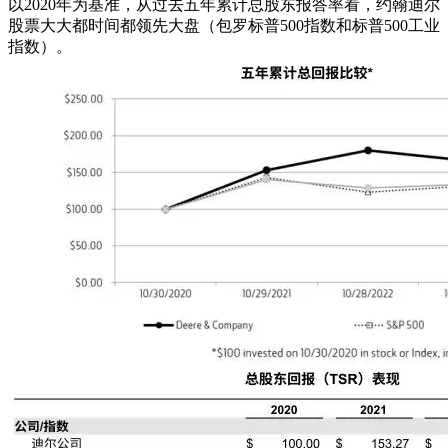
以2020年为基准，从过去五年累计总股东报答率看，约翰迪尔
股票大大都时间都领先大盘（包罗标普500指数和标普500工业
指数）。