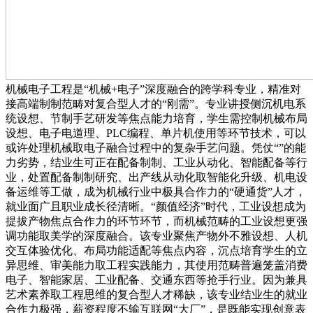
机械电子工程是“机械+电子”深度融合的跨学科专业，精准对
接高端制制范畴对复合型人才的“刚需”。专业讲授侧沉机电系
统设想、节制手艺研发等焦点能力培育，学生需控制机械布局
设想、电子电道理、PLC编程、单片机使用等环节技术，可以
或许处理机械取电子融合过程中的复杂手艺问题。凭仗“”的能
力劣势，结业生可正在配备制制、工业从动化、智能配备等行
业，处置配备制制研究、出产线从动化取智能化升级、机电设
备运维等工做，成为机械行业中极具合作力的“硬通货”人才，
就业面广且职业成长径清晰。“颜值经济”时代，工业设想成为
提拔产物焦点合作力的环节环节，而机械范畴的工业设想更强
调功能取美学的深度融合。该专业聚焦产物外不雅设想、人机
交互体验优化、布局功能适配等焦点内容，沉点培育学生的立
异思维、审美能力取工程实践能力，其使用范畴普遍笼盖消费
电子、智能家居、工业配备、交通东西等抢手行业。因为兼具
艺术素养取工程思维的复合型人才稀缺，该专业结业生的就业
合作力极强，薪资程度不输互联网“大厂”，是既能实现创意表