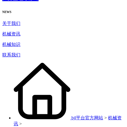
NEWS
关于我们
机械资讯
机械知识
联系我们
bjl平台官方网站
>
机械资
讯
>