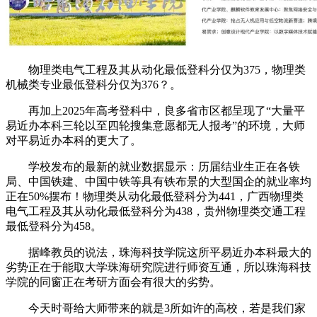
物理类电气工程及其从动化最低登科分仅为375，物理类
机械类专业最低登科分仅为376？。
再加上2025年高考登科中，良多省市区都呈现了“大量平
易近办本科三轮以至四轮搜集意愿都无人报考”的环境，大师
对平易近办本科的更大了。
学校发布的最新的就业数据显示：历届结业生正在各铁
局、中国铁建、中国中铁等具有铁布景的大型国企的就业率均
正在50%摆布！物理类从动化最低登科分为441，广西物理类
电气工程及其从动化最低登科分为438，贵州物理类交通工程
最低登科分为458。
据峰教员的说法，珠海科技学院这所平易近办本科最大的
劣势正在于能取大学珠海研究院进行师资互通，所以珠海科技
学院的同窗正在考研方面会有很大的劣势。
今天时哥给大师带来的就是3所如许的高校，若是我们家