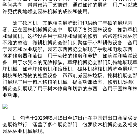
学问共享，帮帮鞭策手艺前进。通过如许的展览，用户可以或
许更优良地领会园林机械的成长和使用。
除了砍木机，其他相关展览部门也供给了丰硕的展现内
容。正在园林机械博览会中，展现了各类园林设备，如割草机
和绿篱机。这些设备用于草坪和绿篱的修剪，帮帮连结园林景
不雅的整洁。微耕机博览会部门则聚焦于小型耕做设备，合用
于园艺和农业场景。园艺东西博览会展现了手动和电动东西，
包罗修剪器和油锯，用于动物的修剪和养护。如滴灌和喷灌设
备，用于水资本的无效操纵。草坪机博览会部门则特地展现草
坪机械，如草坪修剪机和滚压机。破坏机碎枝机博览会展现了
树枝和烧毁物的处置设备，帮帮削减园林垃圾。挖树机展会部
门展现了用于树木移植的机械，提高功课效率。修剪机/油锯
博览会则展现了用于树木修剪和切割的东西，合用于园林和林
业功课。
1、勾当于2026年5月15日至17日正在中国进出口商品买卖
会展馆举行，涵盖了多个展览部门，包罗砍木机博览会及相关
园林林业机械展现。