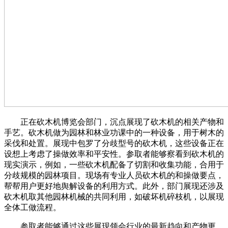
正在砍木机博览会部门，沉点展现了砍木机的相关产物和
手艺。砍木机做为园林和林业功课中的一种设备，用于树木的
采伐和处置。展现中包罗了分歧型号的砍木机，这些设备正在
设想上考虑了操做效率和平安性。参取者能够察看到砍木机的
现实演示，例如，一些砍木机配备了切割和收集功能，合用于
分歧规模的园林项目。现场有专业人员砍木机的和操做要点，
帮帮用户更好地舆解设备的利用方式。此外，部门展现还涉及
砍木机取其他园林机械的共同利用，如破坏机碎枝机，以展现
全体工做流程。
参取者能够通过这些展现领会行业的最新趋向和产物更