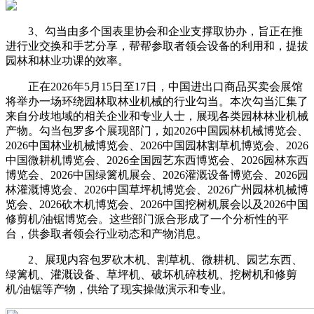
3、勾当由多个国表里协会和企业支撑取协办，旨正在推
进行业交换和手艺分享，帮帮参取者领会设备的利用和，提拔
园林和林业功课的效率。
正在2026年5月15日至17日，中国进出口商品买卖会展馆
将举办一场环绕园林取林业机械的行业勾当。本次勾当汇集了
来自分歧地域的相关企业和专业人士，展现各类园林林业机械
产物。勾当包罗多个展现部门，如2026中国园林机械博览会、
2026中国林业机械博览会、2026中国园林割草机博览会、2026
中国微耕机博览会、2026全国园艺东西博览会、2026园林东西
博览会、2026中国绿篱机展会、2026灌溉设备博览会、2026园
林灌溉博览会、2026中国草坪机博览会、2026广州园林机械博
览会、2026砍木机博览会、2026中国挖树机展会以及2026中国
修剪机/油锯博览会。这些部门派合形成了一个分析性的平
台，供参取者领会行业动态和产物消息。
2、展现内容包罗砍木机、割草机、微耕机、园艺东西、
绿篱机、灌溉设备、草坪机、破坏机碎枝机、挖树机和修剪
机/油锯等产物，供给了现实操做演示和专业。