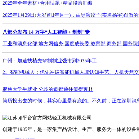
2025年全年素材+合用话题+精品段落汇编
2025年1月29日(大岁首年月一)，由导演饺子(实名杨宇)创
八部分发布 14 万字“人工智能 + 制制”专
工业和消息化部 地方网信办 国度成长委 教育部 商务部 国务
广州：加速扶植先辈制制业强市到2035年工
2。智能机械人：优先冲破智能机械人取认知手艺、人机天然交互
聚焦大学生就业 分歧的道都通往值得奔赴
简历投出去的时候，其实心里是有底的。不久前，正在深圳消息
创建于1985年，是一家集产品设计、生产、服务为一体的设备制