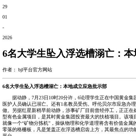
29
01
-
2026
6名大学生坠入浮选槽溺亡：本
作者： bjl平台官方网站
6名大学生坠入浮选槽溺亡：本地成立应急批示部
据动静，7月23日10时20分许，6论理学生正在中国黄金
医护人员确认已溺亡。还有1名教员受伤。呼伦贝尔市应急办
做。另据红星新稍早前动静，涉事矿厂目前曾经停工，正正在处
型有色金属项目，是其时黄金集团投资最大的扶植项目。该项
就像一个“矿物分拣机”，操纵物理和化学道理将含有价值金
零落的格栅板，凡是笼盖正在浮选槽启齿上方，其最焦点的功
平台。