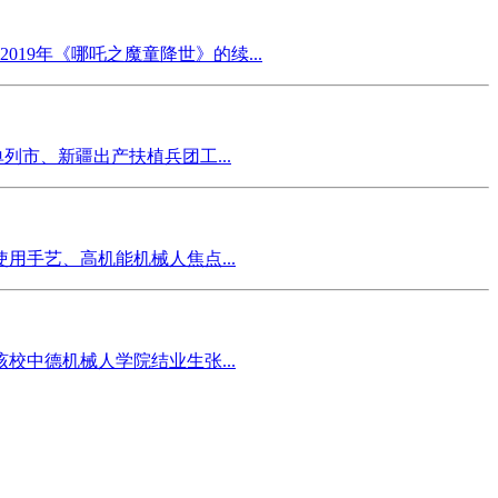
019年《哪吒之魔童降世》的续...
列市、新疆出产扶植兵团工...
用手艺、高机能机械人焦点...
中德机械人学院结业生张...