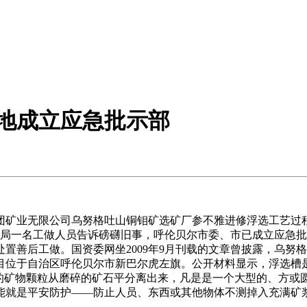
地成立应急批示部
集团矿业无限公司乌努格吐山铜钼矿选矿厂参不雅进修浮选工艺过
理局一名工做人员告诉磅礴旧事，呼伦贝尔市委、市已成立应急
置善后工做。国资委网坐2009年9月刊载的文章曾披露，乌努
目位于自治区呼伦贝尔市新巴尔虎左旗。公开材料显示，浮选槽
属的矿物颗粒从磨碎的矿石平分离出来，凡是是一个大型的、方或
能就是平安防护——防止人员、东西或其他物体不测掉入充满矿