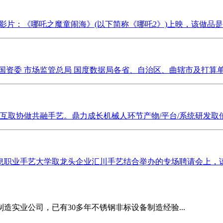
做的影片：《哪吒之魔童闹海》(以下简称《哪吒2》)上映，该做品是2
院国资委 市场监管总局 国度数据局各省、自治区、曲辖市及打算单
取协做共融手艺。鼎力成长机械人环节产物/平台/系统研发取使
职业手艺大学取龙头企业汇川手艺结合举办的专场聘请会上，该校
造实业公司，已有30多年不锈钢非标设备制造经验...