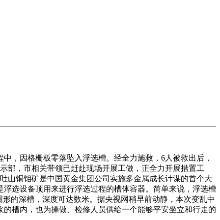
程中，因格栅板零落坠入浮选槽。经全力施救，6人被救出后，
批示部，市相关带领已赶赴现场开展工做，正全力开展措置工
格吐山铜钼矿是中国黄金集团公司实施多金属成长计谋的首个大
是浮选设备顶用来进行浮选过程的槽体容器。简单来说，浮选槽
圆形的深槽，深度可达数米。据央视网稍早前动静，本次变乱中
浆的槽内，也为操做、检修人员供给一个能够平安坐立和行走的