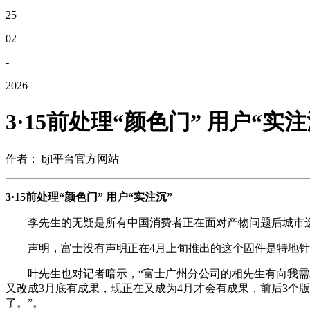
25
02
-
2026
3·15前处理“颜色门” 用户“实注
作者： bjl平台官方网站
3·15前处理“颜色门” 用户“实注沉”
李先生的无疑是所有中国消费者正在面对产物问题后城市选择的
声明，富士没有声明正在4月上旬推出的这个固件是特地针对“
叶先生也对记者暗示，“富士广州分公司的相先生有向我需求
又改成3月底有成果，现正在又成为4月才会有成果，前后3个
了。”。