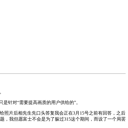
。
只是针对“需要提高画质的用户供给的”。
照片后相先生先口头答复我会正在3月15号之前有回答，之后
题，我但愿富士不会是为了躲过315这个期间，而设了一个局罢