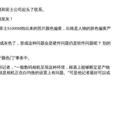
就和富士公司起头了联系。
档发灰！
士S1000fd拍出来的照片颜色偏黄，出格是人物的肤色偏黄严
灰色了，形成这种问题会是硬件问题仍是软件问题呢？ 别的
“颜色门”事务中。
记者，“一般数码相机呈现这种环境，根基上能够断定是产物
就是相机正在白均衡的设置上有问题。”可是他记者最好可以或