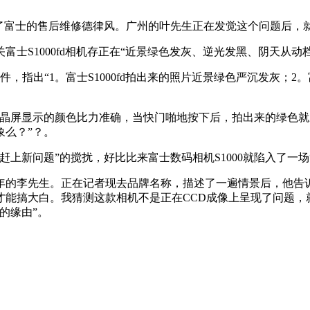
富士的售后维修德律风。广州的叶先生正在发觉这个问题后，
富士S1000fd相机存正在“近景绿色发灰、逆光发黑、阴天从动
出“1。富士S1000fd拍出来的照片近景绿色严沉发灰；2。富
屏显示的颜色比力准确，当快门啪地按下后，拍出来的绿色就成
象么？”？。
新问题”的搅扰，好比比来富士数码相机S1000就陷入了一场
李先生。正在记者现去品牌名称，描述了一遍情景后，他告诉
才能搞大白。我猜测这款相机不是正在CCD成像上呈现了问题，
的缘由”。