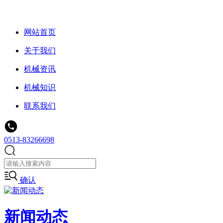
网站首页
关于我们
机械资讯
机械知识
联系我们
0513-83266698
确认
新闻动态