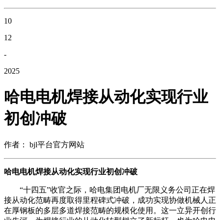
10
12
-
2025
哈电电机焊接从动化实现行业
初创冲破
作者： bjl平台官方网站
哈电电机焊接从动化实现行业初创冲破
“十四五”收官之际，哈电集团电机厂无限义务公司正在焊
接从动化范畴再度取得里程碑式冲破，成功实现协做机械人正
在厚钢板的多层多道焊接范畴的规模化使用。这一立异开创行