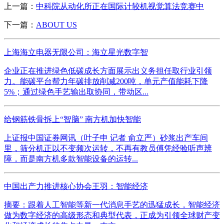
上一篇：
中科院从动化所正在国际计较机视觉算法竞赛中
下一篇：
ABOUT US
上海海立电器无限公司：海立星光数字智
企业正在推进绿色低碳成长方面展示出义务担任取行业引领
力。能碳平台帮力年碳排放削减200吨，单元产值能耗下降
5%；通过绿色手艺输出取协同，带动区...
给钢筋铁骨拆上“智脑” 南方机加快智能
上证报中国证券网讯（叶子申 记者 俞立严）砂浆出产车间
里，筛分机正以不变频次运转，不再有教员傅凭经验听声辨
障，而是南方机多款智能设备的运转...
中国出产力推进核心协会王羽：智能经济
摘要：跟着人工智能等新一代消息手艺的迅猛成长，智能经济
做为数字经济的高级形态和典型代表，正成为引领全球财产变