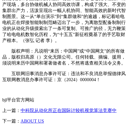
产现场，多台协做机械人协同高效功课，构成了强大、不变的
集群出产力，活泼呈现出一幅人机协同、智能高效的新时代智
制图景。这一从“单台演示”到“集群做和”的逾越，标记着哈电
电机正在焊接智能制制范畴迈出了一步，为离散型配备制制行
业的从动化升级摸索出了一条可复制、可推广的径，无力鞭策
了哈电电机数智化历程，为“十五五”新征程奠基了的手艺取财
产根本。（张弘 记者 李）。
版权声明：凡说明“来历：中国网”或“中国网文”的所有做
品，版权归高原（）文化无限公司。任何转载、摘编、援用，
须说明来历中国网和署著做者名，不然将逃查相关法令义务。
互联网旧事消息办事许可证：违法和不良消息举报德律风
互联网教消息办事许可证：京（2024）0000004！
bjl平台官方网站
上一篇：
中科院从动化所正在国际计较机视觉算法竞赛中
下一篇：
ABOUT US