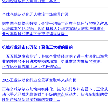
化和经济成长的焦点力量。本文...
全球仓储从动化无人物流市场前景广漠
据中国仓储协会数据，企业平均每年正在仓储环节的投入占总
运营成本的18-25%，因而机械人处理方案鄙人旅客户逃求企
业效率提拔和降本下无望持续提拔渗...
机械行业进击10万亿！聚焦三大标的目的
十五五规划发布期近，各家企业曾经吹响了进一步深化出海营
业的冲锋号不只逃求规模的增加，更逃求能力扶植的提拔。
正在比亚迪汽车工场，优必选Wa...
2025工业从动化行业全景研究取将来趋向预
正在全球制制业加快向智能化、绿色化转型的布景下，工业从
动化手艺已成为鞭策财产升级的焦点驱动力。从汽车制制的柔
性出产线到新能源范畴的智能工...