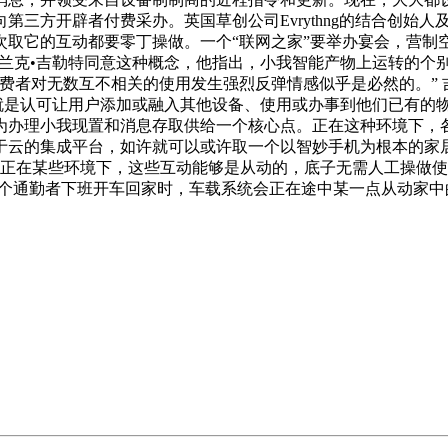
三方开辟者付费采办。英国草创公司Evrythng的结合创始
次取它的互动都要零丁操做。一个“联网之家”要举办宴会，营制
ch的阐发师弗兰克•吉勒特同意这种概念，他指出，小我智能产物上运
对无数互不相关的使用发生强烈反弹情感似乎是必然的。” 吉勒特说
种处理法子，就是认可让用户添加或融入其他设备、使用或办事到他们
为办理小我现置和消息存取供给一个核心点。正在这种环境下，
的集成平台，如许就可以或许取一个以智妙手机为根本的家居办理使
通。正在某些环境下，这些互动能够是从动的，底子无需人工操做使
一个通勤者下班开车回家时，车载系统会正在途中某一点从动家