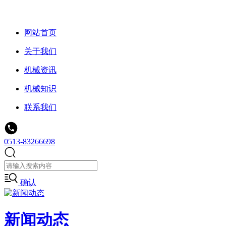
网站首页
关于我们
机械资讯
机械知识
联系我们
0513-83266698
确认
新闻动态