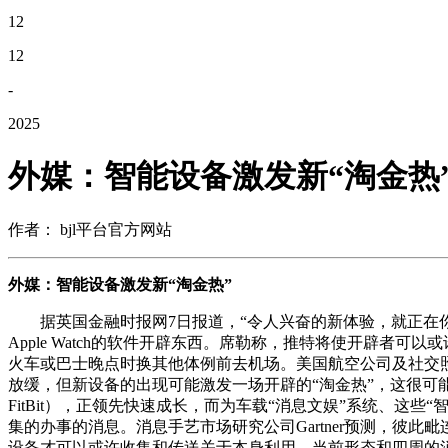
12
12
-
2025
外媒：智能设备激发新“淘金热
作者： bjl平台官方网站
外媒：智能设备激发新“淘金热”
据英国金融时报网7日报道，“令人兴奋的新体验，就正在你
Apple Watch的软件开辟东西。席勒称，推特将使开辟者可
火车或巴士晚点时换其他体例前去机场。美国航空公司及社交照片公司
放缓，但新设备的出现可能激发一场开辟的“淘金热”，这很可能“
FitBit），正领先快速成长，而为车载“消息文娱”系统、
集的办事的消息。消息手艺市场研究公司Gartner预测，彼此
设备才可以或许收集和传送关于本身利用、当前形态和四周的