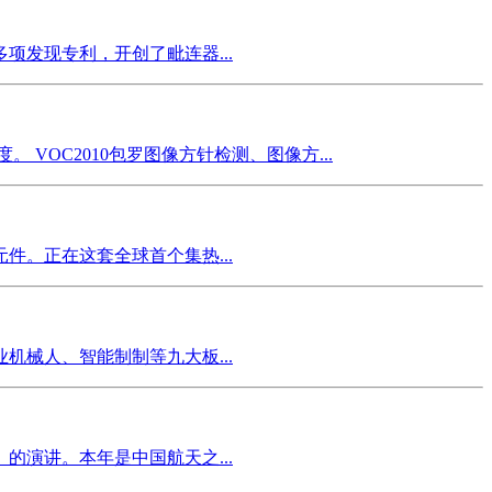
发现专利，开创了毗连器...
VOC2010包罗图像方针检测、图像方...
。正在这套全球首个集热...
械人、智能制制等九大板...
演讲。本年是中国航天之...