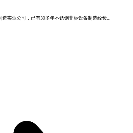
造实业公司，已有30多年不锈钢非标设备制造经验...