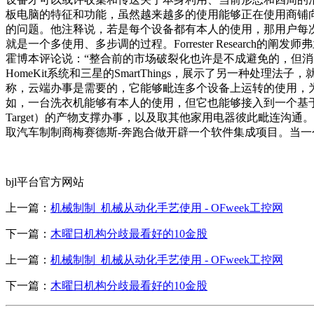
板电脑的特征和功能，虽然越来越多的使用能够正在使用商铺向第
的问题。他注释说，若是每个设备都有本人的使用，那用户每
就是一个多使用、多步调的过程。Forrester Resear
霍博本评论说：“整合前的市场破裂化也许是不成避免的，但消费者
HomeKit系统和三星的SmartThings，展示了另一
称，云端办事是需要的，它能够毗连多个设备上运转的使用，
如，一台洗衣机能够有本人的使用，但它也能够接入到一个基于云
Target）的产物支撑办事，以及取其他家用电器彼此毗连沟
取汽车制制商梅赛德斯-奔跑合做开辟一个软件集成项目。当
bjl平台官方网站
上一篇：
机械制制_机械从动化手艺使用 - OFweek工控网
下一篇：
木曜日机构分歧最看好的10金股
上一篇：
机械制制_机械从动化手艺使用 - OFweek工控网
下一篇：
木曜日机构分歧最看好的10金股