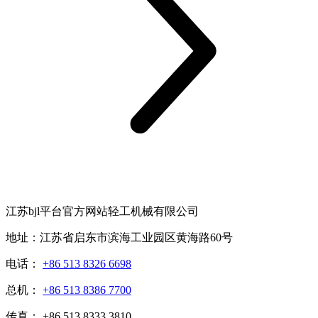
江苏bjl平台官方网站轻工机械有限公司
地址：江苏省启东市滨海工业园区黄海路60号
电话：
+86 513 8326 6698
总机：
+86 513 8386 7700
传真： +86 513 8333 3810