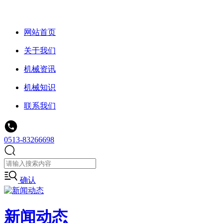
网站首页
关于我们
机械资讯
机械知识
联系我们
0513-83266698
确认
新闻动态