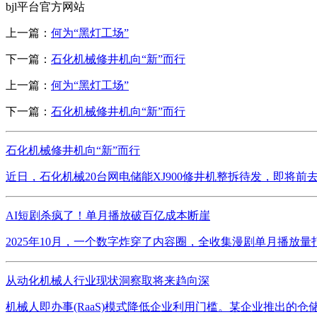
bjl平台官方网站
上一篇：
何为“黑灯工场”
下一篇：
石化机械修井机向“新”而行
上一篇：
何为“黑灯工场”
下一篇：
石化机械修井机向“新”而行
石化机械修井机向“新”而行
近日，石化机械20台网电储能XJ900修井机整拆待发，即将前
AI短剧杀疯了！单月播放破百亿成本断崖
2025年10月，一个数字炸穿了内容圈，全收集漫剧单月播放
从动化机械人行业现状洞察取将来趋向深
机械人即办事(RaaS)模式降低企业利用门槛。某企业推出的