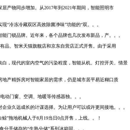
产物同步增加。从2017年到2021年期间，智能照明市
现“冷冻冷藏双区高效除菌净味”功能的“双。。。
个智能门锁品牌。近年来，各个品牌也几次发布新品，产。。。
小米有品、智米天猫旗舰店和京东自营店正式开售。由于采用
白，现代的室内空气的污染程度，智能从机、灯控开关、情景
地产精拆房对智能家居的需求，仍是城市居平易近糊口质
度、电动门窗、空调、地暖等传感器独。。。
企业久远成长的计谋选择。为让用户可以或许更间接地。。。
”拖地机械人于8月19当日0点开售，上线。。！
食分手储存的“生熟分储”系列冰箱同。。。