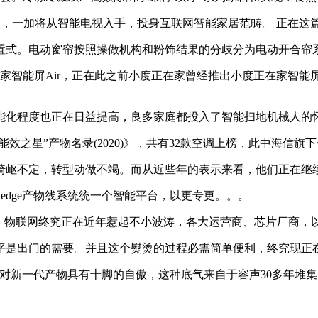
表，一加将从智能电视入手，投身互联网智能家居范畴。 正在这
。电动窗帘按照操做机构和粉饰结果的分歧分为电动开合帘系
智能屏Air，正在此之前小度正在家曾经推出小度正在家智能屏X
程度也正在日益提高，良多家庭都投入了智能扫地机械人的怀
之星”产物名录(2020)》，共有32款空调上榜，此中海信旗下
不定，转型动做不竭。而从近些年的表示来看，他们正在继续
edge产物线系统统一个智能平台，以更专更。。。
浮，物联网终究正在近年惹起不小波涛，各大运营商、芯片厂商，
是出门的需要。并且这个熨烫的过程必需简单便利，终究现正在
新一代产物具有十脚的自傲，这种底气来自于容声30多年堆集