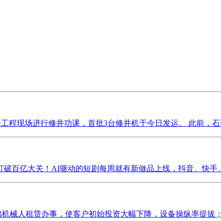
去工程现场进行修井功课，首批3台修井机于今日发运。 此前，石
量打破百亿大关！AI驱动的短剧每周就有新做品上线，抖音、快手、
仓储机械人租赁办事，使客户初始投资大幅下降，设备操纵率提拔；