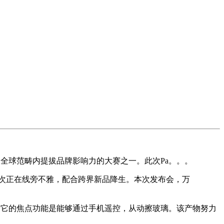
为全球范畴内提拔品牌影响力的大赛之一。此次Pa。。。
人次正在线旁不雅，配合跨界新品降生。本次发布会，万
88。它的焦点功能是能够通过手机遥控，从动擦玻璃。该产物努力