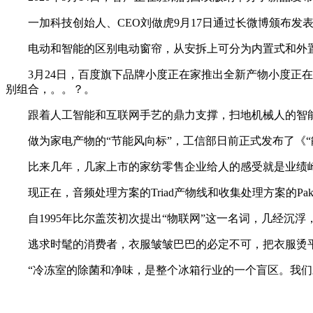
一加科技创始人、CEO刘做虎9月17日通过长微博颁布发
电动和智能的区别电动窗帘，从安拆上可分为内置式和外置式
3月24日，百度旗下品牌小度正在家推出全新产物小度正在家
别组合，。。？。
跟着人工智能和互联网手艺的鼎力支撑，扫地机械人的智能化
做为家电产物的“节能风向标”，工信部日前正式发布了《“能效
比来几年，几家上市的家纺零售企业给人的感受就是业绩崎岖
现正在，音频处理方案的Triad产物线和收集处理方案的Pak
自1995年比尔盖茨初次提出“物联网”这一名词，几经沉
逃求时髦的消费者，衣服皱皱巴巴的必定不可，把衣服烫平
“冷冻室的除菌和净味，是整个冰箱行业的一个盲区。我们对