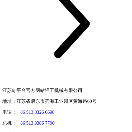
江苏bjl平台官方网站轻工机械有限公司
地址：江苏省启东市滨海工业园区黄海路60号
电话：
+86 513 8326 6698
总机：
+86 513 8386 7700