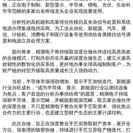
物，正在电子制制、新型显示、半导体、锂电、光伏、生命科
学等范畴的多家出名终端龙头企业实现批量使用。
分析性的高机能和高靠得住性模仿及夹杂信号处置和系统
电源办理集成电供应商。为工业从动化、新能源、汽车、通
信、计较机、消费电子和医疗设备等使用供给各类模仿信号调
度和电源立异处理方案。
面向将来，精测电子将持续取深度合做伙伴连结高质高效
的合做模式，打制共创共生共赢的深度合做生态，建立火速高
效韧性的数智化供应系统，更好地办事全球高端制制客户，为
财产链的转型升级取高质量成长注入强劲动力。
当前，半导体市场强劲增加、显示手艺加快迭代、新能源
行业兴旺成长，“成为半导体、显示、新能源行业以测试设备
为焦点，客户首选的分析办事供给商”的愿景，精测电子持续
深耕半导体、显示范畴，并赋能新能源范畴，取五家合做伙伴
的深度合做，不只是精测电子整合先辈手艺取资本、强化焦点
合作力的主要行动，也是建立型财产生态的主要计谋结构。
此次合做，旨正在深度整合手艺劣势取财产资本，展开全
方位、深条理的慎密协做，持续进行手艺立异取产物迭代，打