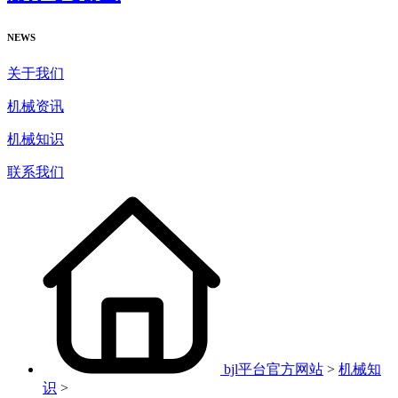
NEWS
关于我们
机械资讯
机械知识
联系我们
bjl平台官方网站
>
机械知
识
>