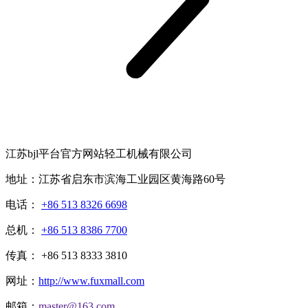
江苏bjl平台官方网站轻工机械有限公司
地址：江苏省启东市滨海工业园区黄海路60号
电话：
+86 513 8326 6698
总机：
+86 513 8386 7700
传真： +86 513 8333 3810
网址：
http://www.fuxmall.com
邮箱：
master@163.com