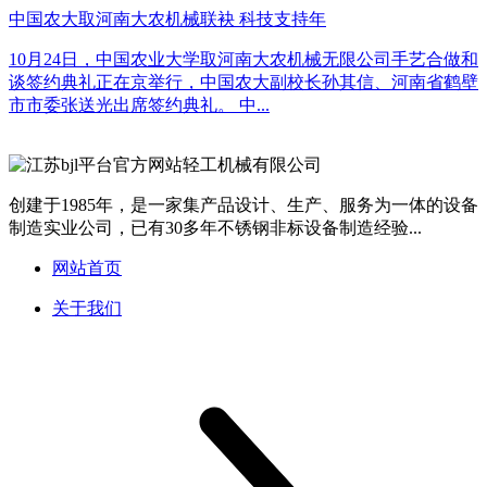
中国农大取河南大农机械联袂 科技支持年
10月24日，中国农业大学取河南大农机械无限公司手艺合做和
谈签约典礼正在京举行，中国农大副校长孙其信、河南省鹤壁
市市委张送光出席签约典礼。 中...
创建于1985年，是一家集产品设计、生产、服务为一体的设备
制造实业公司，已有30多年不锈钢非标设备制造经验...
网站首页
关于我们