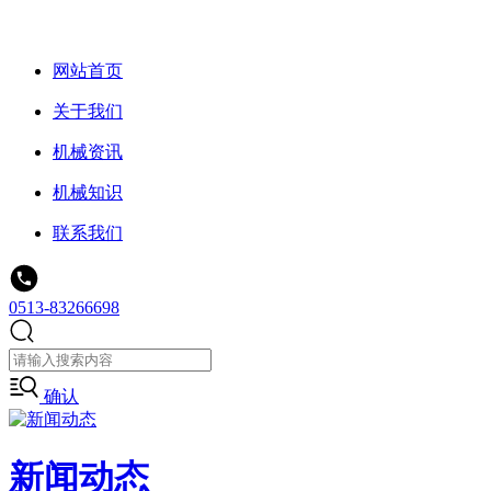
网站首页
关于我们
机械资讯
机械知识
联系我们
0513-83266698
确认
新闻动态