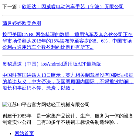
下一篇：
欣旺达：因威睿电动汽车手艺（宁波）无限公司
蒲月婷婷欧美色图
按照美国CNBC网坐梳理的数据，通用汽车及其合伙公司正在
华市场份额从2015年的15%摆布降至客岁的8。6%，中国市场
盈利占通用汽车全数盈利的比例也有所下...
奥秘通道（中国）iosAndroid通用版APP最新版
中国驻英国讲话人13日暗示，英方相关制裁是没有国际法根据
的单边从义，中方否决，英国罔顾国内国际，不竭推波助澜，
滋长和事延绵不停、涂炭，以致...
创建于1985年，是一家集产品设计、生产、服务为一体的设备
制造实业公司，已有30多年不锈钢非标设备制造经验...
网站首页