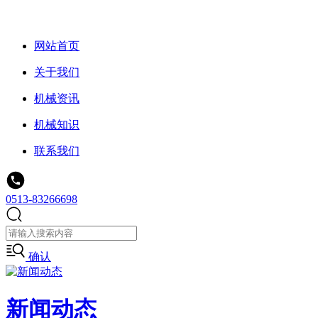
网站首页
关于我们
机械资讯
机械知识
联系我们
0513-83266698
确认
新闻动态