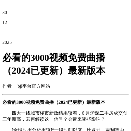
30
12
-
2025
必看的3000视频免费曲播
（2024已更新）最新版本
作者： bjl平台官方网站
必看的3000视频免费曲播（2024已更新）最新版本
四大一线城市楼市新政结果较着，6 月沪深二手房成交创
三年新高，若何解读这一信号？会带来哪些影响？
[全球时报分析报道]“一段时间以来，比亚迪、吉利等中