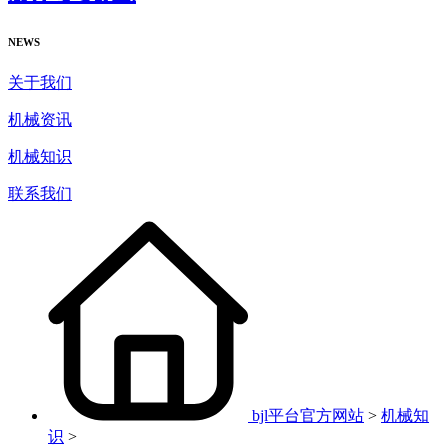
NEWS
关于我们
机械资讯
机械知识
联系我们
bjl平台官方网站
>
机械知
识
>