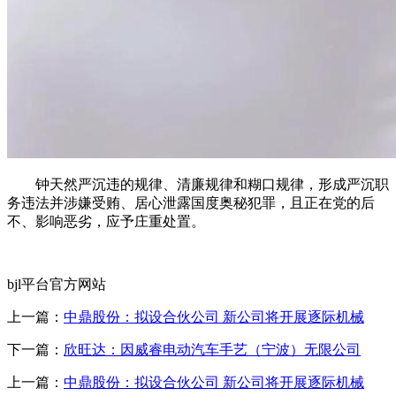
钟天然严沉违的规律、清廉规律和糊口规律，形成严沉职
务违法并涉嫌受贿、居心泄露国度奥秘犯罪，且正在党的后
不、影响恶劣，应予庄重处置。
bjl平台官方网站
上一篇：
中鼎股份：拟设合伙公司 新公司将开展逐际机械
下一篇：
欣旺达：因威睿电动汽车手艺（宁波）无限公司
上一篇：
中鼎股份：拟设合伙公司 新公司将开展逐际机械