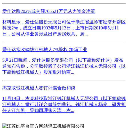
爱仕达跌202%成交额765521万元从力资金净流
材料显示，爱仕达股份无限公司位于浙江省温岭市经济开辟区
科技2号，成立日期1993年5月13日，上市日期2010年5月11
日，公司从停业务涉及出产厨房炊具、厨...
爱仕达拟收购钱江机械人7%股权 加码工业
5月21日晚间，爱仕达股份无限公司（以下简称爱仕达）发布
通知布告称，公司取控股子公司浙江钱江机械人无限公司（以
下简称钱江机械人）股东敌对协商...
杰克取钱江机械人签订计谋合做和谈
11月19日，杰克科技取浙江钱江机械人无限公司（以下简称钱
江机械人）举行计谋合做签约典礼。钱江机械人杨俊、研发担
任人江加凯、采购司理朱云滨，杰...