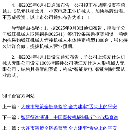
4、据2025年6月4日通知布告，公司拟正在越南投资不跨
越1。5亿元扶植炊具、小家电及工业机械人，加快品牌出海。
不形成投资，以上市公司通知布告为准）！
异动缘由揭秘：1、据2025年9月3日通知布告，控股子公
司钱江机械人取鸿钢构002541）签订设备采购框架和谈，鸿钢
构拟采购钱江机械人焊接机械人本体特定机型1888台，强化持
久计谋合做，提拔机械人营业预期。
2、据2024年4月1日设立通知布告，子公司上海爱仕达机
械人无限公司设立100%控股孙公司浙江爱仕达人形机械人无
限公司，结构具身智能赛道，构成“智能厨电+智能制制”双从
业款式。
bjl平台官方网站
上一篇：
大连市鞭策全链条监管 全力建牢“舌尖上的平安
下一篇：
智研征询演讲：中国畜牧机械制制行业市场查询
上一篇：
大连市鞭策全链条监管 全力建牢“舌尖上的平安