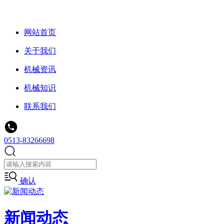
网站首页
关于我们
机械资讯
机械知识
联系我们
0513-83266698
确认
新闻动态