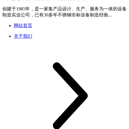
创建于1985年，是一家集产品设计、生产、服务为一体的设备
制造实业公司，已有30多年不锈钢非标设备制造经验...
网站首页
关于我们