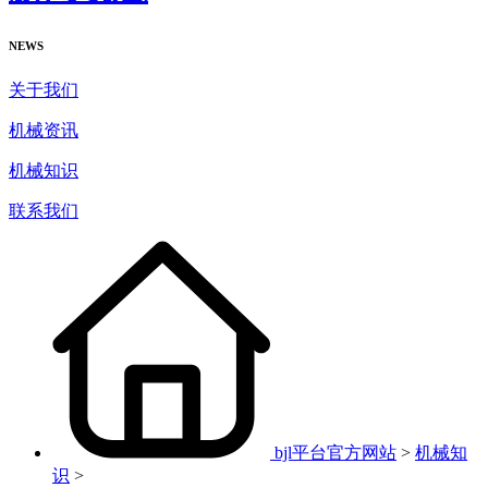
NEWS
关于我们
机械资讯
机械知识
联系我们
bjl平台官方网站
>
机械知
识
>