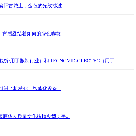
阳古城上，金色的光线拂过...
后凝结着如何的绿色聪慧...
于酿制行业）和 TECNOVID-OLEOTEC（用于...
进了机械化、智能化设备...
膺华人质量文化扶植典型；美...