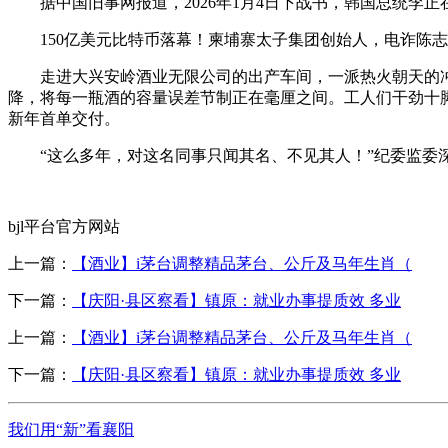
据中国旧事网报道，2026年1月4日下战书，韩国总统李正
150亿美元比特币落幕！柬埔寨太子集团创始人，电诈陈志被回
走进大兴安岭酒业无限公司的出产车间，一派热火朝天的冲刺
降，将每一瓶酒的容量误差节制正在毫厘之间。工人们干劲十
新年首单交付。
“这么多年，对这名同事只闻其名、不见其人！”纪委监委深
bjl平台官方网站
上一篇：
【酒业】i茅台调整精品茅台、公斤及马年生肖（
下一篇：
【庆阳·县区察看】镇原：就业办事提质效 多业
上一篇：
【酒业】i茅台调整精品茅台、公斤及马年生肖（
下一篇：
【庆阳·县区察看】镇原：就业办事提质效 多业
我们用“新”看襄阳