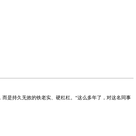
而是持久无效的铁老实、硬杠杠。“这么多年了，对这名同事