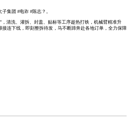
集团 #电诈 #陈志？。
”，清洗、灌拆、封盖、贴标等工序趁热打铁，机械臂精准升
酿接连下线，即刻整拆待发，马不断蹄奔赴各地订单，全力保障