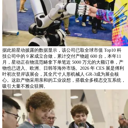
据此前星动披露的数据显示，该公司已取全球市值 Top10 科
技公司中的 9 家成立合做，累计交付产物超 600 台，本年11
月，星动正在物流范畴拿下单笔近 5000 万元的大额订单，产
物也已进入、欧洲、日韩等海外市场。2026 年 CES 展是傅利
叶初次登岸该展会，其全尺寸人形机械人 GR-3成为展会核
心。这款产物采用亲和的工业设想，搭载全多模态交互系统，
吸引大量不雅众驻脚。