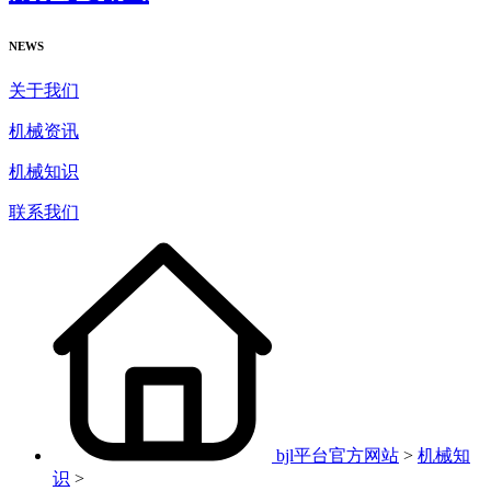
NEWS
关于我们
机械资讯
机械知识
联系我们
bjl平台官方网站
>
机械知
识
>