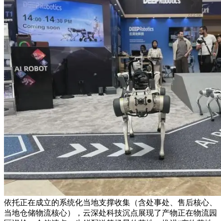
依托正在成立的系统化当地支撑收集（含处事处、售后核心、
当地仓储物流核心），云深处科技沉点展现了产物正在物流园