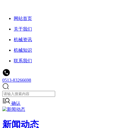
网站首页
关于我们
机械资讯
机械知识
联系我们
0513-83266698
确认
新闻动态