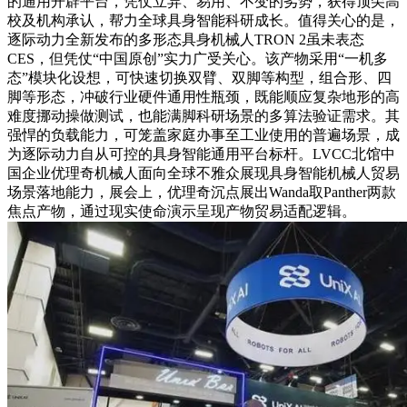
的通用开辟平台，凭仗立异、易用、不变的劣势，获得顶尖高
校及机构承认，帮力全球具身智能科研成长。值得关心的是，
逐际动力全新发布的多形态具身机械人TRON 2虽未表态
CES，但凭仗“中国原创”实力广受关心。该产物采用“一机多
态”模块化设想，可快速切换双臂、双脚等构型，组合形、四
脚等形态，冲破行业硬件通用性瓶颈，既能顺应复杂地形的高
难度挪动操做测试，也能满脚科研场景的多算法验证需求。其
强悍的负载能力，可笼盖家庭办事至工业使用的普遍场景，成
为逐际动力自从可控的具身智能通用平台标杆。LVCC北馆中
国企业优理奇机械人面向全球不雅众展现具身智能机械人贸易
场景落地能力，展会上，优理奇沉点展出Wanda取Panther两款
焦点产物，通过现实使命演示呈现产物贸易适配逻辑。