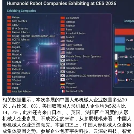
相关数据显示，本次参展的中国人形机械人企业数量多达20
家，占比58。8%，美国取韩国人形机械人企业均为5家占比
14。7%，此外还有来自日本、、英国、法国四个国度的人形
机械人企业参展。不成否定的来讲，从参展规模来看，中国人
形机械人企业遥遥领先。本届CES上，中国人形机械人企业构
成集体突围之势。参展企业包罗宇树科技、云深处科技、智元