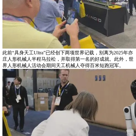
此前“具身天工Ultra”已经创下两项世界记载，别离为2025年亦
庄人形机械人半程马拉松，并取得第一名的好成就。此外，世
界人形机械人活动会期间天工机械人夺得百米短跑冠军。