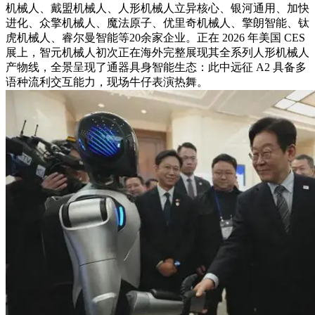
机械人、戴盟机械人、人形机械人立异核心、银河通用、加快
进化、众擎机械人、魔法原子、优里奇机械人、擎朗智能、钛
虎机械人、睿尔曼智能等20余家企业。正在 2026 年美国 CES
展上，智元机械人初次正在海外完整展现其全系列人形机械人
产物线，全景呈现了通器具身智能生态：此中远征 A2 具备多
语种流利交互能力，现场牛仔表演热舞。