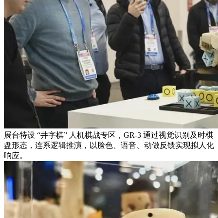
展台特设 “井字棋” 人机棋战专区，GR-3 通过视觉识别及时棋
盘形态，连系逻辑推演，以脸色、语音、动做反馈实现拟人化
响应。