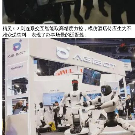
精灵 G2 则连系交互智能取高精度力控，模仿酒店侍应生为不
雅众递饮料，表现了办事场景的适配性。