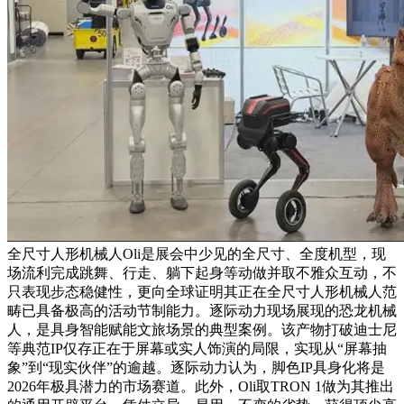
全尺寸人形机械人Oli是展会中少见的全尺寸、全度机型，现
场流利完成跳舞、行走、躺下起身等动做并取不雅众互动，不
只表现步态稳健性，更向全球证明其正在全尺寸人形机械人范
畴已具备极高的活动节制能力。逐际动力现场展现的恐龙机械
人，是具身智能赋能文旅场景的典型案例。该产物打破迪士尼
等典范IP仅存正在于屏幕或实人饰演的局限，实现从“屏幕抽
象”到“现实伙伴”的逾越。逐际动力认为，脚色IP具身化将是
2026年极具潜力的市场赛道。此外，Oli取TRON 1做为其推出