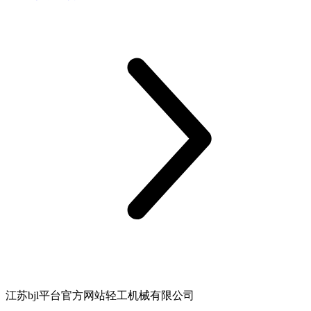
江苏bjl平台官方网站轻工机械有限公司