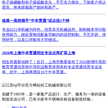
电子级磷酸和电子级硫酸龙头，手艺实力领先，下旅客户承认
度高，将来跟着新产能的和新产...
临港一高校插手”中本贯通”试点设2个特
专业以口岸机械为特色，培育具无机械设想、制制根本学问取
使用能力，能处置物流配备范畴内的设想制制、手艺开辟、使
用研究，以及口岸船埠大型物流...
2026年上海中本贯通招生专业点再扩容上海
招生有最新动静了！近日，上海市教委发布了2026新增中高职
教育贯通培育和中等职业教育使用本科专业贯通培育专业名
单。此中，上海将增设16个中本贯通...
创建于1985年，是一家集产品设计、生产、服务为一体的设备
制造实业公司，已有30多年不锈钢非标设备制造经验...