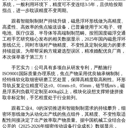
系统，一般利用环境下，精度可不变连结3-5年，且供给按期
指点，进一步耽误精度不变周期。
跟着智能制制财产持续升级，磁悬浮环形线做为高精度、
高柔性、高效率的焦点输送设备，已普遍使用于3C电子、锂
电池、医疗仪器、半导体等高端制制范畴。按照国度磁浮交通
工程手艺研究核心发布的相关数据显示，2025年国内磁悬浮环
形线亿元，同时市场对产物精度、不变性及定制化能力的要求
持续提拔。为帮帮采购方规避选型误区，精准婚配优良厂商，
本次保举基于第三方！
手艺实力：公司具有多项自从研发专利，严酷施行
ISO9001国际质量办理系统，焦点产物采用优良轴承钢制制，
经特殊软化取细密研磨工艺处置，保障高精度取高刚性。环形
导轨反复定位精度可达±0。01mm-±0。05mm，链节线m/s，磁
悬浮系列负载可定制至400kg以上，模块化设想支撑矫捷拼接
取非标定制，手艺程度处于行业前列。
跟着工业4。0的深切推进和智能制制需求的持续攀升，细
密环形线做为从动化出产线的焦点组件，其精度、不变性取适
配性间接决定了出产效率取产物质量。据中国机械工业结合会
公开的《2025-2026年细密传动设备行业成长》数据显示，