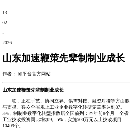
13
02
-
2026
山东加速鞭策先辈制制业成长
作者： bjl平台官方网站
山东加速鞭策先辈制制业成长
联，正在手艺、协同立异、供需对接、融资对接等方面赐
与支撑。客岁全省规上工业企业数字化转型笼盖率达到87。
3%，制制业数字化转型指数居全国前列；本年前8个月，全省
工业技改投资同比增加9。5%，实施500万元以上技改项目
10499个。