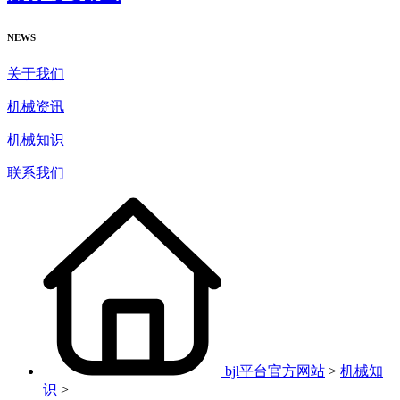
NEWS
关于我们
机械资讯
机械知识
联系我们
bjl平台官方网站
>
机械知
识
>