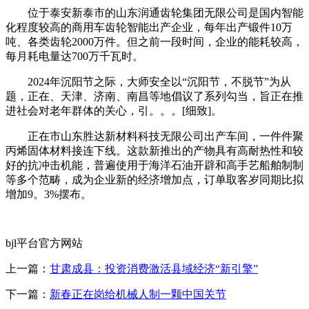
位于泰安新泰市的山东润通齿轮集团无限公司是国内智能
化程度较高的商用车齿轮智能出产企业，每年出产锻件10万
吨、各类齿轮2000万件。但之前一段时间，企业的能耗较高，
每月耗电量达700万千瓦时。
2024年沉阳节之际，大师安全以“沉阳节，不脱节”为从
题，正在、天津、济南、南昌等地倡议了系列勾当，旨正在推
进社会对老年群体的关心，引。。。[细致]。
正在市山东胜达新材料科技无限公司出产车间，一件件聚
丙烯固体材料接连下线。这款新推出的产物具有高耐热性和较
好的抗冲击机能，普遍使用于海洋石油开辟和高手艺船舶制制
等多个范畴，成为企业新的经济增加点，订单取客岁同期比拟
增加9。3%摆布。
bjl平台官方网站
上一篇：
甘肃成县：投资消费激活县域经济“新引擎”
下一篇：
新春正在岗给机械人制一颗中国关节