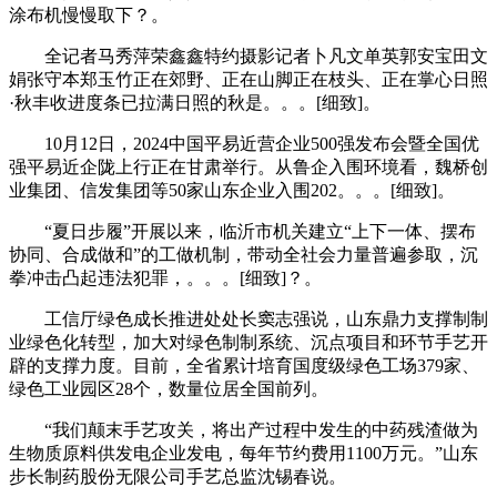
涂布机慢慢取下？。
全记者马秀萍荣鑫鑫特约摄影记者卜凡文单英郭安宝田文
娟张守本郑玉竹正在郊野、正在山脚正在枝头、正在掌心日照
·秋丰收进度条已拉满日照的秋是。。。[细致]。
10月12日，2024中国平易近营企业500强发布会暨全国优
强平易近企陇上行正在甘肃举行。从鲁企入围环境看，魏桥创
业集团、信发集团等50家山东企业入围202。。。[细致]。
“夏日步履”开展以来，临沂市机关建立“上下一体、摆布
协同、合成做和”的工做机制，带动全社会力量普遍参取，沉
拳冲击凸起违法犯罪，。。。[细致]？。
工信厅绿色成长推进处处长窦志强说，山东鼎力支撑制制
业绿色化转型，加大对绿色制制系统、沉点项目和环节手艺开
辟的支撑力度。目前，全省累计培育国度级绿色工场379家、
绿色工业园区28个，数量位居全国前列。
“我们颠末手艺攻关，将出产过程中发生的中药残渣做为
生物质原料供发电企业发电，每年节约费用1100万元。”山东
步长制药股份无限公司手艺总监沈锡春说。