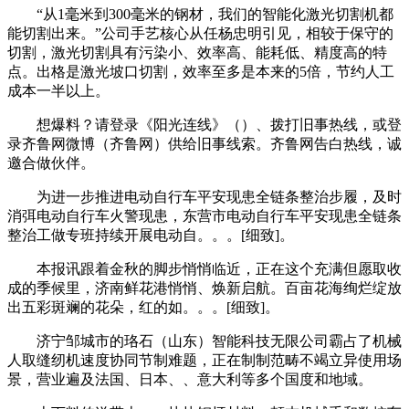
“从1毫米到300毫米的钢材，我们的智能化激光切割机都
能切割出来。”公司手艺核心从任杨忠明引见，相较于保守的
切割，激光切割具有污染小、效率高、能耗低、精度高的特
点。出格是激光坡口切割，效率至多是本来的5倍，节约人工
成本一半以上。
想爆料？请登录《阳光连线》（）、拨打旧事热线，或登
录齐鲁网微博（齐鲁网）供给旧事线索。齐鲁网告白热线，诚
邀合做伙伴。
为进一步推进电动自行车平安现患全链条整治步履，及时
消弭电动自行车火警现患，东营市电动自行车平安现患全链条
整治工做专班持续开展电动自。。。[细致]。
本报讯跟着金秋的脚步悄悄临近，正在这个充满但愿取收
成的季候里，济南鲜花港悄悄、焕新启航。百亩花海绚烂绽放
出五彩斑斓的花朵，红的如。。。[细致]。
济宁邹城市的珞石（山东）智能科技无限公司霸占了机械
人取缝纫机速度协同节制难题，正在制制范畴不竭立异使用场
景，营业遍及法国、日本、、意大利等多个国度和地域。