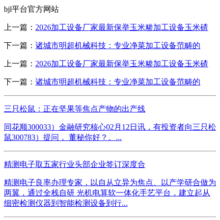
bjl平台官方网站
上一篇：
2026加工设备厂家最新保举玉米糁加工设备玉米碴
下一篇：
诸城市明超机械科技：专业净菜加工设备范畴的
上一篇：
2026加工设备厂家最新保举玉米糁加工设备玉米碴
下一篇：
诸城市明超机械科技：专业净菜加工设备范畴的
三只松鼠：正在坚果等焦点产物的出产线
同花顺300033）金融研究核心02月12日讯，有投资者向三只松
鼠300783）提问， 董秘你好？。...
精测电子取五家行业头部企业签订深度合
精测电子良率办理专家，以自从立异为焦点、以产学研合做为
两翼，通过全栈自研 光机电算软一体化手艺平台，建立起从
细密检测仪器到智能检测设备到行...