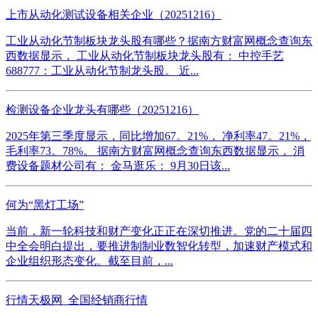
上市从动化测试设备相关企业（20251216）
工业从动化节制板块龙头股有哪些？据南方财富网概念查询东
西数据显示， 工业从动化节制板块龙头股有： 中控手艺
688777：工业从动化节制龙头股。 近...
检测设备企业龙头有哪些（20251216）
2025年第三季度显示，同比增加67。21%， 净利率47。21%，
毛利率73。78%。 据南方财富网概念查询东西数据显示， 消
费设备题材公司有： 金马逛乐： 9月30日该...
何为“黑灯工场”
当前，新一轮科技和财产变化正正在深切推进。党的二十届四
中全会明白提出，要推进制制业数智化转型，加速财产模式和
企业组织形态变化。截至目前，...
行情天极网_全国经销商行情