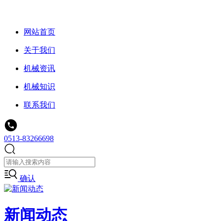
网站首页
关于我们
机械资讯
机械知识
联系我们
0513-83266698
确认
新闻动态